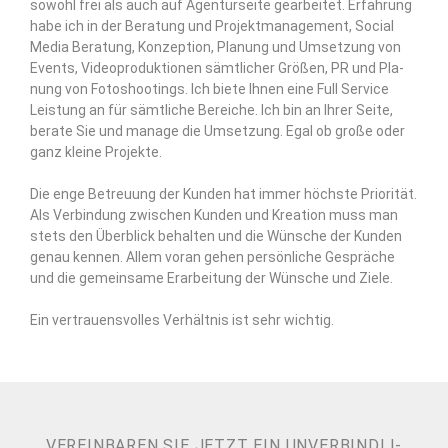
sowohl frei als auch auf Agen­tur­sei­te gear­bei­tet. Erfah­rung
habe ich in der Bera­tung und Pro­jekt­ma­nage­ment, Social
Media Bera­tung, Kon­zep­ti­on, Pla­nung und Umset­zung von
Events, Video­pro­duk­tio­nen sämt­li­cher Grö­ßen, PR und Pla­
nung von Foto­shoo­tings. Ich bie­te Ihnen eine Full Ser­vice
Leis­tung an für sämt­li­che Berei­che. Ich bin an Ihrer Sei­te,
bera­te Sie und mana­ge die Umset­zung. Egal ob gro­ße oder
ganz klei­ne Projekte.
Die enge Betreu­ung der Kun­den hat immer höchs­te Prio­ri­tät.
Als Ver­bin­dung zwi­schen Kun­den und Krea­ti­on muss man
stets den Über­blick behal­ten und die Wün­sche der Kun­den
genau ken­nen. Allem vor­an gehen per­sön­li­che Gesprä­che
und die gemein­sa­me Erar­bei­tung der Wün­sche und Ziele.
Ein ver­trau­ens­vol­les Ver­hält­nis ist sehr wichtig.
VER­EIN­BA­REN SIE JETZT EIN UNVER­BIND­LI­