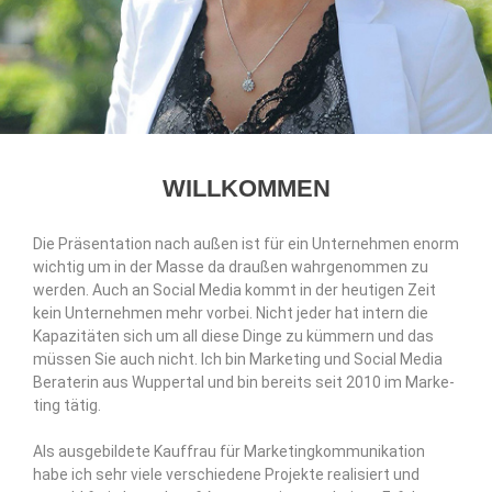
WILLKOMMEN
Die Prä­sen­ta­ti­on nach außen ist für ein Unter­neh­men enorm
wich­tig um in der Mas­se da drau­ßen wahr­ge­nom­men zu
wer­den. Auch an Social Media kommt in der heu­ti­gen Zeit
kein Unter­neh­men mehr vor­bei.
Nicht jeder hat intern die
Kapa­zi­tä­ten sich um all die­se Din­ge zu küm­mern und das
müs­sen Sie auch nicht.
Ich bin Mar­ke­ting und Social Media
Bera­te­rin aus Wup­per­tal und bin bereits seit 2010 im Mar­ke­
ting tätig.
Als aus­ge­bil­de­te Kauf­frau für Mar­ke­ting­kom­mu­ni­ka­ti­on
habe ich sehr vie­le ver­schie­de­ne Pro­jek­te rea­li­siert und