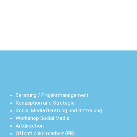
Bera­tung / Projektmanagement
Kon­zep­ti­on und Strategie
Social Media Bera­tung und Betreuung
Work­shop Social Media
Art­di­rec­tion
Öffent­lich­keits­ar­beit (PR)