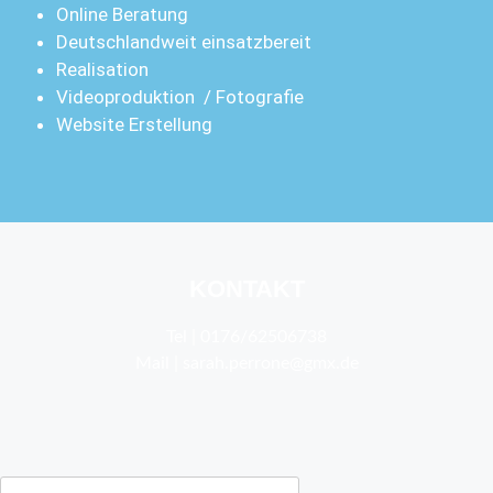
Online Bera­tung
Deutsch­land­weit einsatzbereit
Rea­li­sa­ti­on
Video­pro­duk­ti­on / Fotografie
Web­site Erstellung
KONTAKT
Tel | 0176/62506738
Mail | sarah.perrone@gmx.de